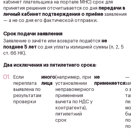
кабинет плательщика на портале МНС) срок для
принятия решения отсчитывается со дня
передачи в
личный кабинет подтверждения о приёме
заявления
— а не со дня его фактической отправки.
Срок подачи заявления
Заявление о зачёте или возврате подаётся
не
позднее 5 лет
со дня уплаты излишней суммы (п. 2, 5
ст. 66 НК).
Два исключения из пятилетнего срока:
Если
иного
(например, при
не
—
переплата
лица
установлении
применяется
за
выявлена по
неправомерного
о 
результатам
применения
та
проверки
вычета по НДС у
пе
контрагента),
м
пятилетний
бы
срок
по
по