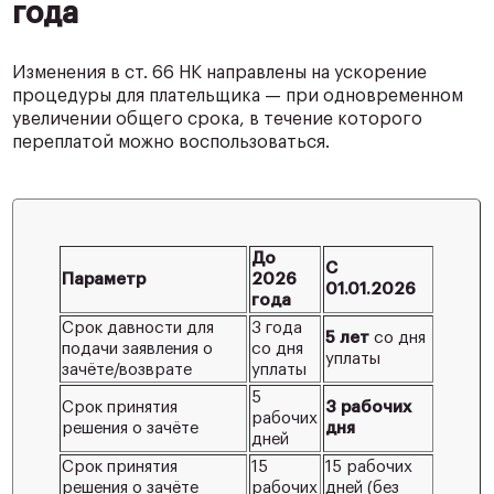
года
Изменения в ст. 66 НК направлены на ускорение
процедуры для плательщика — при одновременном
увеличении общего срока, в течение которого
переплатой можно воспользоваться.
До
С
Параметр
2026
01.01.2026
года
Срок давности для
3 года
5 лет
со дня
подачи заявления о
со дня
уплаты
зачёте/возврате
уплаты
5
Срок принятия
3 рабочих
рабочих
решения о зачёте
дня
дней
Срок принятия
15
15 рабочих
решения о зачёте
рабочих
дней (без