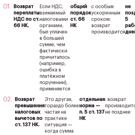
Возврат
Если НДС,
общий
с особым
не
переплаты
взимаемый
порядок
ускоренным
поз
НДС по ст.
налоговыми
ст. 66
сроком:
5
66 НК.
органами,
НК
возврат
раб
был уплачен
производится
дне
в большей
сумме, чем
фактически
причиталось
(например,
ошибка в
платёжном
поручении),
применяется
Возврат
Это другая,
отдельная
: возврат
превышения
гораздо более
норма —
производит
налоговых
частая на
п. 5 ст. 137
не позднее
вычетов по
практике
НК
ст. 137 НК.
ситуация —
когда сумма