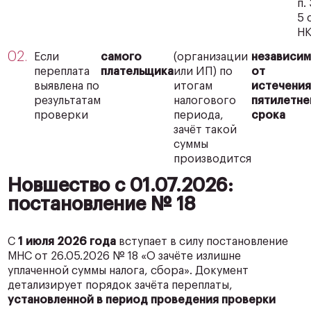
п. 
5 
НК
Если
самого
(организации
независи
переплата
плательщика
или ИП) по
от
выявлена по
итогам
истечени
результатам
налогового
пятилетне
проверки
периода,
срока
зачёт такой
суммы
производится
Новшество с 01.07.2026:
постановление № 18
С
1 июля 2026 года
вступает в силу постановление
МНС от 26.05.2026 № 18 «О зачёте излишне
уплаченной суммы налога, сбора». Документ
детализирует порядок зачёта переплаты,
установленной в период проведения проверки