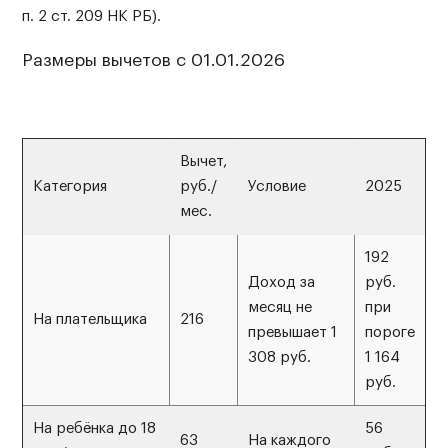
п. 2 ст. 209 НК РБ).
Размеры вычетов с 01.01.2026
Вычет,
Категория
руб./
Условие
2025
мес.
192
Доход за
руб.
месяц не
при
На плательщика
216
превышает 1
пороге
308 руб.
1 164
руб.
На ребёнка до 18
56
63
На каждого