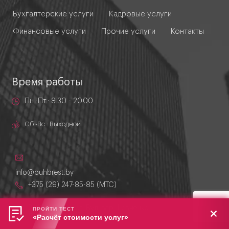
Бухгалтерские услуги
Кадровые услуги
Финансовые услуги
Прочие услуги
Контакты
Время работы
Пн.-Пт.: 8.30 - 20.00
Сб.-Вс.: Выходной
info@buhbrest.by
+375 (29) 247-85-85 (MTC)
224030, г. Брест, Бульвар Шевченко,
ПРОЙТИ ТЕСТ
дом 4, офис 401
«Расчёт стоимости услуг»