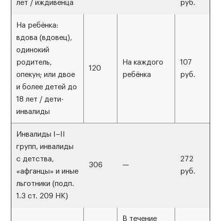
лет / иждивенца
руб.
На ребёнка:
вдова (вдовец),
одинокий
родитель,
На каждого
107
120
опекун; или двое
ребёнка
руб.
и более детей до
18 лет / дети-
инвалиды
Инвалиды I–II
групп, инвалиды
с детства,
272
306
—
«афганцы» и иные
руб.
льготники (подп.
1.3 ст. 209 НК)
В течение